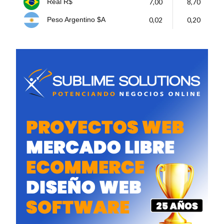
7,00
8,70
Real R$
0,02
0,20
Peso Argentino $A