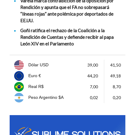
Varela marca contradicción de la oposición por
Rendición y apunta que el FA no sobrepasará
“líneas rojas” ante polémica por deportados de
EE.UU.
Goñi ratifica el rechazo de la Coalición a la
Rendición de Cuentas y defiende recibir al papa
León XIV en el Parlamento
39,00
41,50
Dólar USD
44,20
49,18
Euro €
7,00
8,70
Real R$
0,02
0,20
Peso Argentino $A