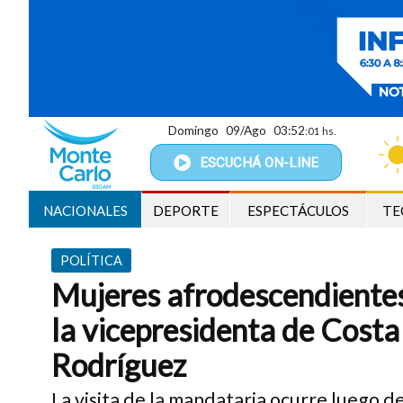
Domingo
09/Ago
03:52
:02 hs.
ESCUCHÁ
ON-LINE
NACIONALES
DEPORTE
ESPECTÁCULOS
TE
POLÍTICA
Mujeres afrodescendientes 
la vicepresidenta de Costa
Rodríguez
La visita de la mandataria ocurre luego d