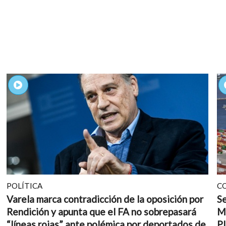
POLÍTICA
C
Varela marca contradicción de la oposición por
Se
Rendición y apunta que el FA no sobrepasará
M
“líneas rojas” ante polémica por deportados de
Pl