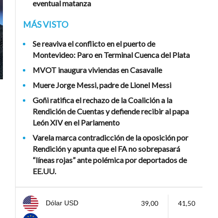
eventual matanza
MÁS VISTO
Se reaviva el conflicto en el puerto de
Montevideo: Paro en Terminal Cuenca del Plata
MVOT inaugura viviendas en Casavalle
Muere Jorge Messi, padre de Lionel Messi
Goñi ratifica el rechazo de la Coalición a la
Rendición de Cuentas y defiende recibir al papa
León XIV en el Parlamento
Varela marca contradicción de la oposición por
Rendición y apunta que el FA no sobrepasará
“líneas rojas” ante polémica por deportados de
EE.UU.
39,00
41,50
Dólar USD