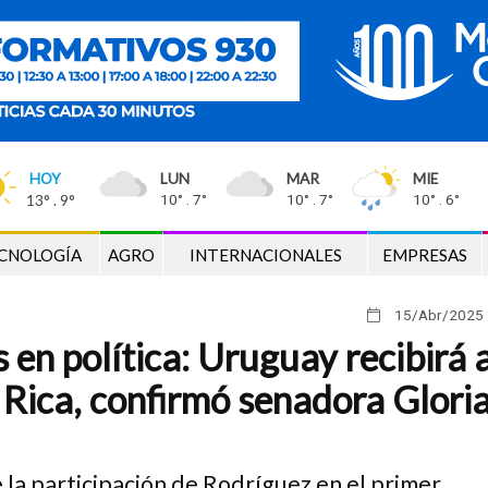
HOY
LUN
MAR
MIE
13° . 9°
10° . 7°
10° . 7°
10° . 6°
CNOLOGÍA
AGRO
INTERNACIONALES
EMPRESAS
15/Abr
/2025
en política: Uruguay recibirá 
 Rica, confirmó senadora Glori
e la participación de Rodríguez en el primer