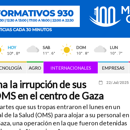
HOY
SAB
DOM
LUN
10° . 8°
11° . 6°
10° . 8°
10° . 7°
CNOLOGÍA
AGRO
INTERNACIONALES
EMPRESAS
ma la irrupción de sus
22/Jul
/2025
OMS en el centro de Gaza
martes que sus tropas entraron el lunes en un
l de la Salud (OMS) para alojar a su personal en
e Gaza, una operación en la que fueron detenidas