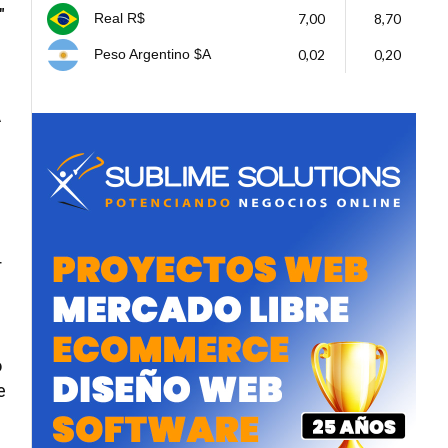
"
7,00
8,70
Real R$
0,02
0,20
Peso Argentino $A
A
r
o
e