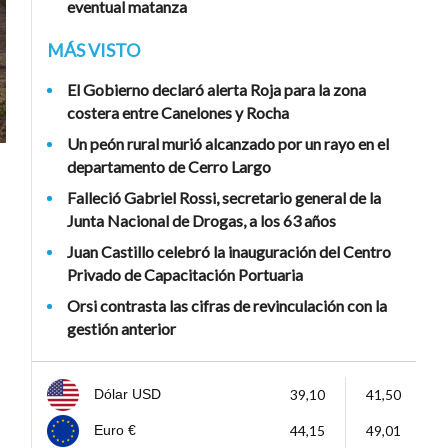
eventual matanza
MÁS VISTO
El Gobierno declaró alerta Roja para la zona
costera entre Canelones y Rocha
Un peón rural murió alcanzado por un rayo en el
departamento de Cerro Largo
Falleció Gabriel Rossi, secretario general de la
Junta Nacional de Drogas, a los 63 años
Juan Castillo celebró la inauguración del Centro
e
Privado de Capacitación Portuaria
Orsi contrasta las cifras de revinculación con la
gestión anterior
39,10
41,50
Dólar USD
44,15
49,01
Euro €