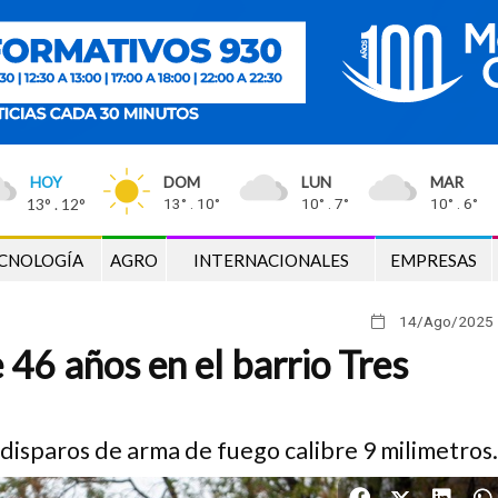
HOY
DOM
LUN
MAR
13° . 12°
13° . 10°
10° . 7°
10° . 6°
CNOLOGÍA
AGRO
INTERNACIONALES
EMPRESAS
14/Ago
/2025
46 años en el barrio Tres
disparos de arma de fuego calibre 9 milimetros.