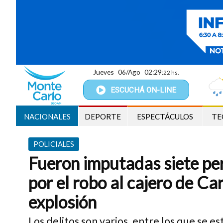
Jueves
06/Ago
02:29
:23 hs.
ESCUCHÁ
ON-LINE
NACIONALES
DEPORTE
ESPECTÁCULOS
TE
POLICIALES
Fueron imputadas siete per
por el robo al cajero de Ca
explosión
Los delitos son varios, entre los que se e