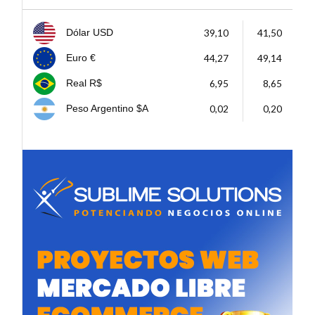
39,10
41,50
Dólar USD
44,27
49,14
Euro €
6,95
8,65
Real R$
0,02
0,20
Peso Argentino $A