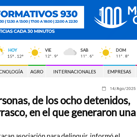
HOY
VIE
SAB
DOM
15° . 12°
12° . 9°
11° . 6°
11° . 8°
CNOLOGÍA
AGRO
INTERNACIONALES
EMPRESAS
14/Ago
/2025
sonas, de los ocho detenidos,
rrasco, en el que generaron una
stacan asociación para delinquir, informó el