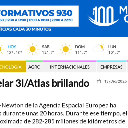
HOY
SAB
DOM
LUN
13° . 10°
12° . 7°
11° . 7°
10° . 7°
CNOLOGÍA
AGRO
INTERNACIONALES
EMPRESAS
lar 3I/Atlas brillando
13/Dic
/2025
-Newton de la Agencia Espacial Europea ha
s durante unas 20 horas. Durante ese tiempo, el
roximada de 282-285 millones de kilómetros de