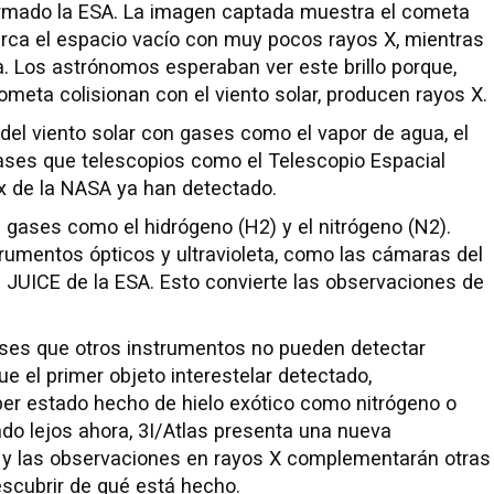
ormado la ESA. La imagen captada muestra el cometa
marca el espacio vacío con muy pocos rayos X, mientras
ta. Los astrónomos esperaban ver este brillo porque,
eta colisionan con el viento solar, producen rayos X.
 del viento solar con gases como el vapor de agua, el
ases que telescopios como el Telescopio Espacial
de la NASA ya han detectado.
gases como el hidrógeno (H2) y el nitrógeno (N2).
trumentos ópticos y ultravioleta, como las cámaras del
 JUICE de la ESA. Esto convierte las observaciones de
gases que otros instrumentos no pueden detectar
ue el primer objeto interestelar detectado,
r estado hecho de hielo exótico como nitrógeno o
 lejos ahora, 3I/Atlas presenta una nueva
r, y las observaciones en rayos X complementarán otras
escubrir de qué está hecho.