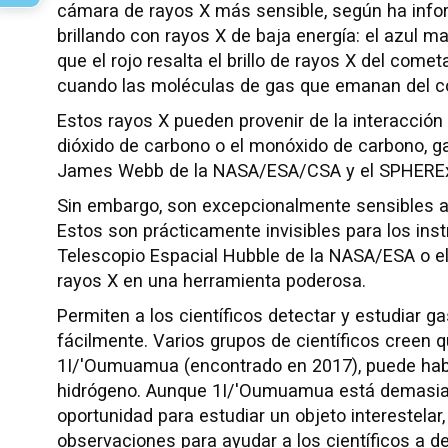
cámara de rayos X más sensible, según ha inf
brillando con rayos X de baja energía: el azul 
que el rojo resalta el brillo de rayos X del come
cuando las moléculas de gas que emanan del com
Estos rayos X pueden provenir de la interacción
dióxido de carbono o el monóxido de carbono, g
James Webb de la NASA/ESA/CSA y el SPHEREx 
Sin embargo, son excepcionalmente sensibles a 
Estos son prácticamente invisibles para los ins
Telescopio Espacial Hubble de la NASA/ESA o el
rayos X en una herramienta poderosa.
Permiten a los científicos detectar y estudiar 
fácilmente. Varios grupos de científicos creen q
1I/'Oumuamua (encontrado en 2017), puede habe
hidrógeno. Aunque 1I/'Oumuamua está demasiado
oportunidad para estudiar un objeto interestela
observaciones para ayudar a los científicos a d