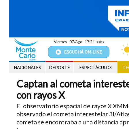
Viernes
07/Ago
17:24
:01 hs.
ESCUCHÁ
ON-LINE
NACIONALES
DEPORTE
ESPECTÁCULOS
TE
Captan al cometa intereste
con rayos X
El observatorio espacial de rayos X XMM
observado el cometa interestelar 3I/Atla
cometa se encontraba a una distancia ap