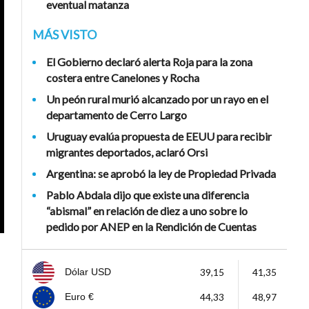
eventual matanza
MÁS VISTO
El Gobierno declaró alerta Roja para la zona
costera entre Canelones y Rocha
Un peón rural murió alcanzado por un rayo en el
departamento de Cerro Largo
Uruguay evalúa propuesta de EEUU para recibir
migrantes deportados, aclaró Orsi
Argentina: se aprobó la ley de Propiedad Privada
Pablo Abdala dijo que existe una diferencia
“abismal” en relación de diez a uno sobre lo
pedido por ANEP en la Rendición de Cuentas
39,15
41,35
Dólar USD
44,33
48,97
Euro €