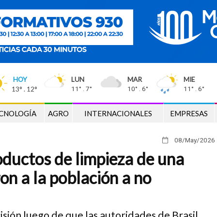
HOY
LUN
MAR
MIE
13° . 12°
11° . 7°
10° . 6°
11° . 6°
CNOLOGÍA
AGRO
INTERNACIONALES
EMPRESAS
08/May
/2026
roductos de limpieza de una
on a la población a no
isión luego de que las autoridades de Brasil