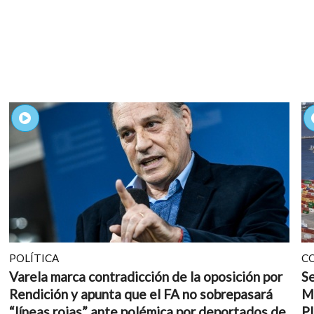
POLÍTICA
C
Varela marca contradicción de la oposición por
Se
Rendición y apunta que el FA no sobrepasará
M
“líneas rojas” ante polémica por deportados de
Pl