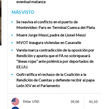
eventual matanza
MÁS VISTO
Se reaviva el conflicto en el puerto de
Montevideo: Paro en Terminal Cuenca del Plata
Muere Jorge Messi, padre de Lionel Messi
MVOT inaugura viviendas en Casavalle
Varela marca contradicción de la oposición por
Rendición y apunta que el FA no sobrepasará
“líneas rojas” ante polémica por deportados de
EE.UU.
Goñi ratifica el rechazo de la Coalición a la
Rendición de Cuentas y defiende recibir al papa
León XIV en el Parlamento
39,00
41,50
Dólar USD