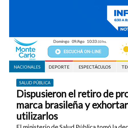
Domingo
09/Ago
10:33
:34 hs.
ESCUCHÁ
ON-LINE
NACIONALES
DEPORTE
ESPECTÁCULOS
TE
SALUD PÚBLICA
Dispusieron el retiro de p
marca brasileña y exhortar
utilizarlos
El ministerio de Salud Pública tomó la dec