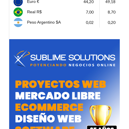
44,20
49,18
Euro €
7,00
8,70
Real R$
0,02
0,20
Peso Argentino $A