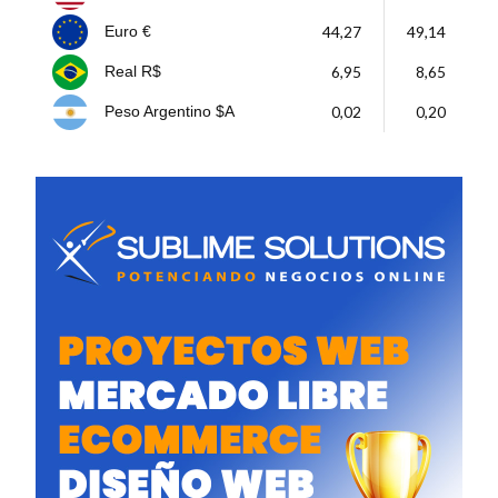
44,27
49,14
Euro €
6,95
8,65
Real R$
0,02
0,20
Peso Argentino $A