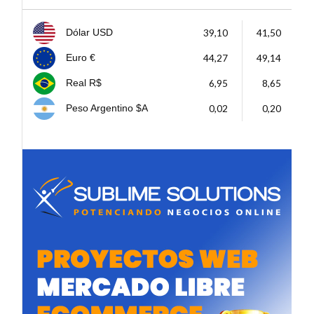
39,10
41,50
Dólar USD
44,27
49,14
Euro €
6,95
8,65
Real R$
0,02
0,20
Peso Argentino $A