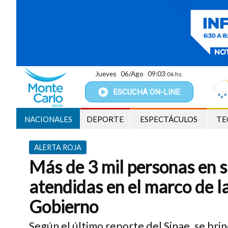
Jueves
06/Ago
09:03
:07 hs.
ESCUCHÁ
ON-LINE
NACIONALES
DEPORTE
ESPECTÁCULOS
TE
ALERTA ROJA
Más de 3 mil personas en s
atendidas en el marco de la
Gobierno
Según el último reporte del Sinae, se brin