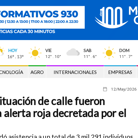
HOY
VIE
SAB
DOM
16° . 13°
12° . 10°
11° . 6°
11° . 7°
CNOLOGÍA
AGRO
INTERNACIONALES
EMPRESAS
12/May
/2026
ituación de calle fueron
 alerta roja decretada por el
dó asistencia a un total de 3 mil 291 individuos,