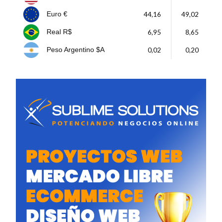
44,16
49,02
Euro €
6,95
8,65
Real R$
0,02
0,20
Peso Argentino $A