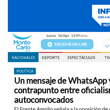
Jueves
06/Ago
13:49
:46 hs.
ESCUCHÁ
ON-LINE
NACIONALES
DEPORTE
ESPECTÁCULOS
TE
POLÍTICA
Un mensaje de WhatsApp y 
contrapunto entre oficiali
autoconvocados
El Frente Amplio señala a la oposición de n