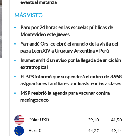
eventual matanza
MÁS VISTO
Paro por 24 horas en las escuelas públicas de
Montevideo este jueves
Yamandú Orsi celebró el anuncio de la visita del
papa Leon XIV a Uruguay, Argentina y Perú
Inumet emitió un aviso por la llegada de un ciclón
extratropical
El BPS informó que suspenderá el cobro de 3.968
asignaciones familiares por inasistencias a clases
MSP reabrió la agenda para vacunar contra
r
meningococo
39,10
41,50
Dólar USD
44,27
49,14
Euro €