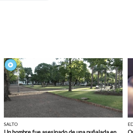
SALTO
E
Un hombre fue asesinado de una puñalada en
Or