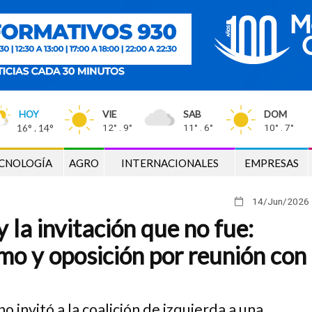
HOY
VIE
SAB
DOM
16° . 14°
12° . 9°
11° . 6°
10° . 7°
CNOLOGÍA
AGRO
INTERNACIONALES
EMPRESAS
14/Jun
/2026
la invitación que no fue:
smo y oposición por reunión con
o invitó a la coalición de izquierda a una