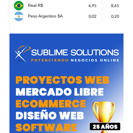
6,95
8,65
Real R$
0,02
0,20
Peso Argentino $A
a