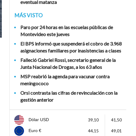
eventual matanza
MÁS VISTO
Paro por 24 horas en las escuelas públicas de
Montevideo este jueves
El BPS informó que suspenderá el cobro de 3.968
asignaciones familiares por inasistencias a clases
Falleció Gabriel Rossi, secretario general de la
Junta Nacional de Drogas, a los 63 años
MSP reabrió la agenda para vacunar contra
meningococo
Orsi contrasta las cifras de revinculación con la
gestión anterior
39,10
41,50
Dólar USD
44,15
49,01
Euro €