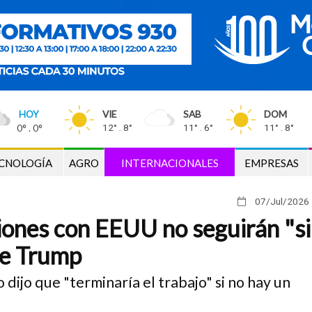
HOY
VIE
SAB
DOM
0° . 0°
12° . 8°
11° . 6°
11° . 8°
CNOLOGÍA
AGRO
INTERNACIONALES
EMPRESAS
07/Jul
/2026
ciones con EEUU no seguirán "si
de Trump
dijo que "terminaría el trabajo" si no hay un