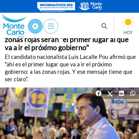
Nacionales
Lacalle Pou anunció que las
20/Nov
/2019
HOY
zonas rojas serán "el primer lugar al que
va a ir el próximo gobierno"
El candidato nacionalista Luis Lacalle Pou afirmó que
"ahí es el primer lugar que va a ir el próximo
gobierno: a las zonas rojas. Y ese mensaje tiene que
ser claro”.