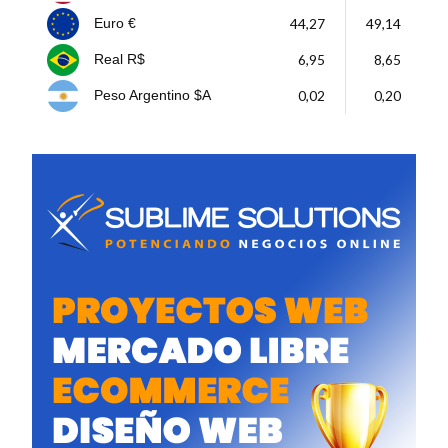
44,27
49,14
Euro €
6,95
8,65
Real R$
0,02
0,20
Peso Argentino $A