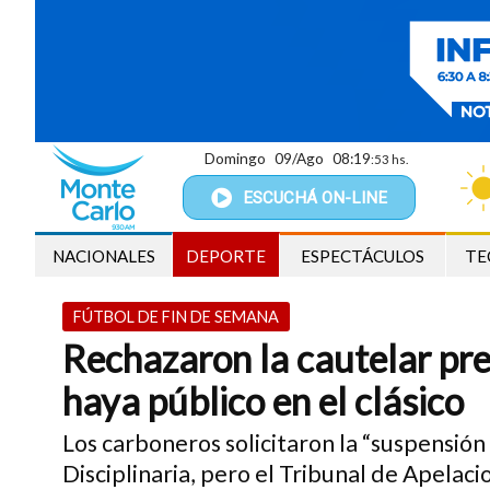
Domingo
09/Ago
08:19
:54 hs.
ESCUCHÁ
ON-LINE
NACIONALES
DEPORTE
ESPECTÁCULOS
TE
FÚTBOL DE FIN DE SEMANA
Rechazaron la cautelar pr
haya público en el clásico
Los carboneros solicitaron la “suspensión 
Disciplinaria, pero el Tribunal de Apelaci