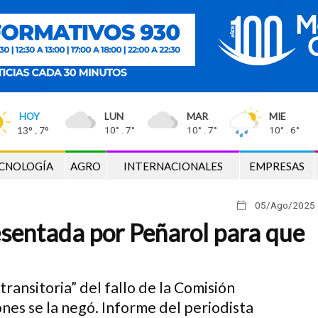
HOY
LUN
MAR
MIE
13° . 7°
10° . 7°
10° . 7°
10° . 6°
CNOLOGÍA
AGRO
INTERNACIONALES
EMPRESAS
05/Ago
/2025
esentada por Peñarol para que
transitoria” del fallo de la Comisión
ones se la negó. Informe del periodista