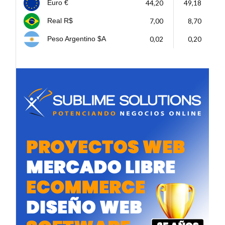
44,20
49,18
Euro €
7,00
8,70
Real R$
0,02
0,20
Peso Argentino $A