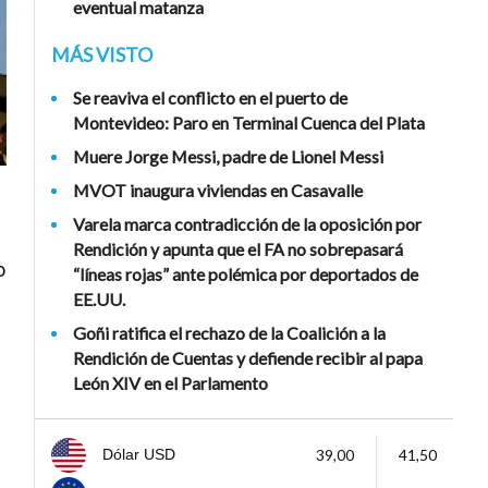
eventual matanza
MÁS VISTO
Se reaviva el conflicto en el puerto de
Montevideo: Paro en Terminal Cuenca del Plata
Muere Jorge Messi, padre de Lionel Messi
MVOT inaugura viviendas en Casavalle
Varela marca contradicción de la oposición por
Rendición y apunta que el FA no sobrepasará
o
“líneas rojas” ante polémica por deportados de
EE.UU.
Goñi ratifica el rechazo de la Coalición a la
Rendición de Cuentas y defiende recibir al papa
León XIV en el Parlamento
39,00
41,50
Dólar USD