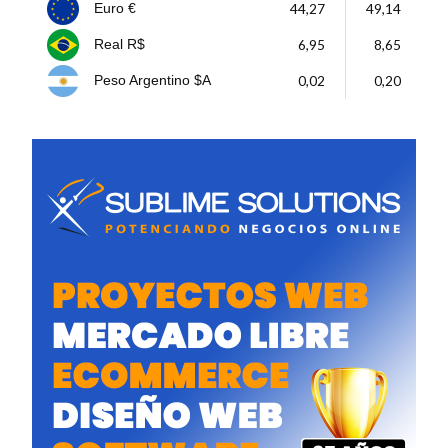
44,27
49,14
Euro €
6,95
8,65
Real R$
0,02
0,20
Peso Argentino $A