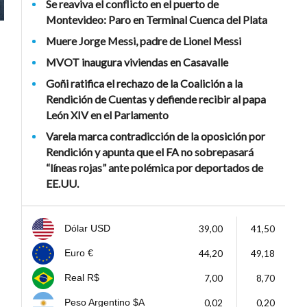
Se reaviva el conflicto en el puerto de
Montevideo: Paro en Terminal Cuenca del Plata
Muere Jorge Messi, padre de Lionel Messi
MVOT inaugura viviendas en Casavalle
Goñi ratifica el rechazo de la Coalición a la
Rendición de Cuentas y defiende recibir al papa
León XIV en el Parlamento
Varela marca contradicción de la oposición por
Rendición y apunta que el FA no sobrepasará
“líneas rojas” ante polémica por deportados de
EE.UU.
39,00
41,50
Dólar USD
44,20
49,18
Euro €
7,00
8,70
Real R$
0,02
0,20
Peso Argentino $A