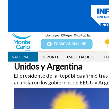
Domingo
09/Ago
04:34
:26 hs.
Nacionales
ESCUCHÁ
ON-LINE
RELACIONES EXTERIORES
Yamandú Orsi celebró el a
NACIONALES
DEPORTE
ESPECTÁCULOS
TE
Unidos y Argentina
El presidente de la República afirmó tra
anunciaron los gobiernos de EEUU y Argen