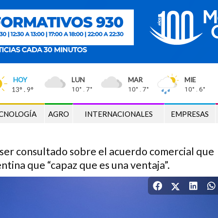
HOY
LUN
MAR
MIE
13° . 9°
10° . 7°
10° . 7°
10° . 6°
14/Nov
/2025
cuerdo comercial entre Estado
CNOLOGÍA
AGRO
INTERNACIONALES
EMPRESAS
s ser consultado sobre el acuerdo comercial que
tina que “capaz que es una ventaja”.