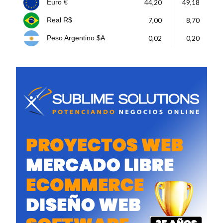
44,20
49,18
Euro €
7,00
8,70
Real R$
0,02
0,20
Peso Argentino $A