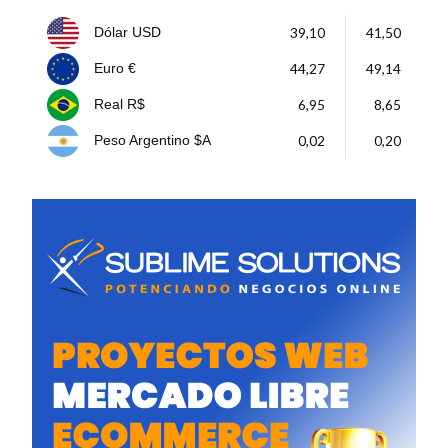
39,10
41,50
Dólar USD
44,27
49,14
Euro €
6,95
8,65
Real R$
0,02
0,20
Peso Argentino $A