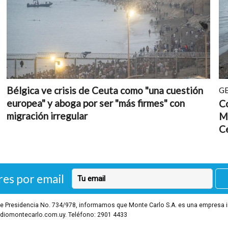
Bélgica ve crisis de Ceuta como "una cuestión
G
europea" y aboga por ser "más firmes" con
Co
migración irregular
Ma
C
res por email
o de Presidencia No. 734/978, informamos que Monte Carlo S.A. es una empresa 
diomontecarlo.com.uy. Teléfono: 2901 4433