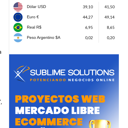
39,10
41,50
Dólar USD
44,27
49,14
Euro €
6,95
8,65
Real R$
0,02
0,20
Peso Argentino $A
a
,