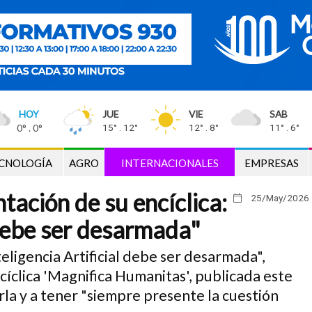
HOY
JUE
VIE
SAB
0° . 0°
15° . 12°
12° . 8°
11° . 6°
CNOLOGÍA
AGRO
INTERNACIONALES
EMPRESAS
tación de su encíclica:
25/May
/2026
 debe ser desarmada"
eligencia Artificial debe ser desarmada",
cíclica 'Magnifica Humanitas', publicada este
rla y a tener "siempre presente la cuestión