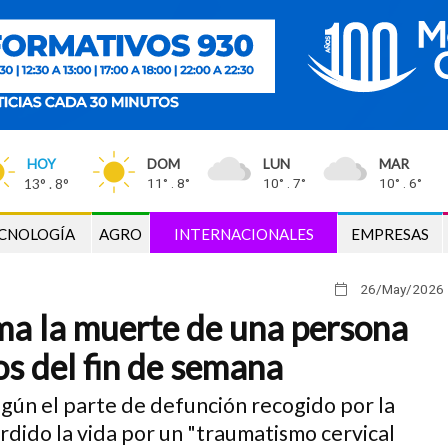
HOY
DOM
LUN
MAR
13° . 8°
11° . 8°
10° . 7°
10° . 6°
CNOLOGÍA
AGRO
INTERNACIONALES
EMPRESAS
26/May
/2026
rma la muerte de una persona
s del fin de semana
egún el parte de defunción recogido por la
erdido la vida por un "traumatismo cervical