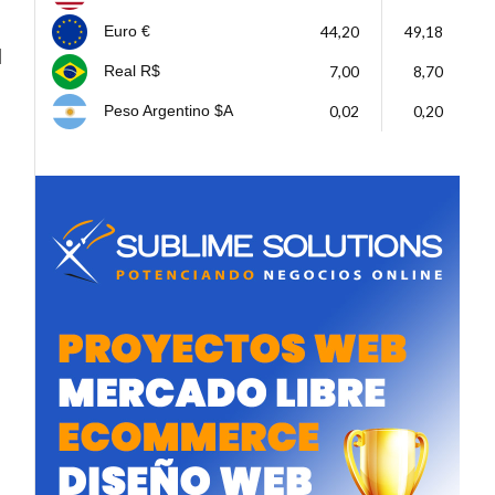
44,20
49,18
Euro €
l
7,00
8,70
Real R$
0,02
0,20
Peso Argentino $A