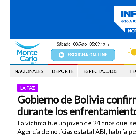
Sábado
08/Ago
05:09
:44 hs.
ESCUCHÁ
ON-LINE
NACIONALES
DEPORTE
ESPECTÁCULOS
TE
LA PAZ
Gobierno de Bolivia confi
durante los enfrentamiento
La víctima fue un joven de 24 años que, s
Agencia de noticias estatal ABI, habría p