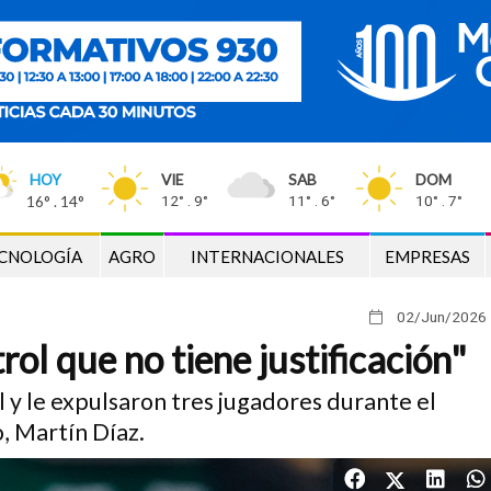
HOY
VIE
SAB
DOM
16° . 14°
12° . 9°
11° . 6°
10° . 7°
CNOLOGÍA
AGRO
INTERNACIONALES
EMPRESAS
02/Jun
/2026
ol que no tiene justificación"
 y le expulsaron tres jugadores durante el
, Martín Díaz.