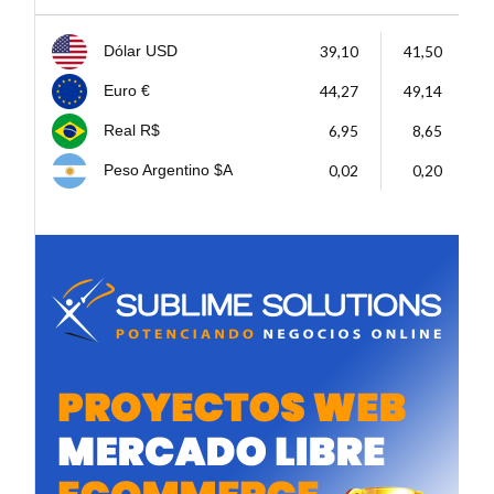
39,10
41,50
Dólar USD
44,27
49,14
Euro €
6,95
8,65
Real R$
0,02
0,20
Peso Argentino $A