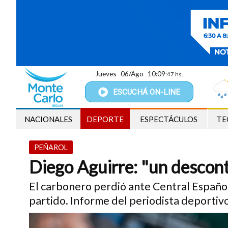
Jueves
06/Ago
10:09
:48 hs.
ESCUCHÁ
ON-LINE
NACIONALES
DEPORTE
ESPECTÁCULOS
TE
PEÑAROL
Diego Aguirre: "un descontr
El carbonero perdió ante Central Español
partido. Informe del periodista deportivo