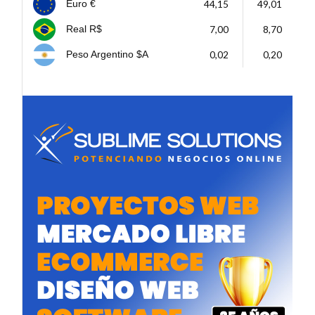
44,15
49,01
Euro €
7,00
8,70
Real R$
0,02
0,20
Peso Argentino $A