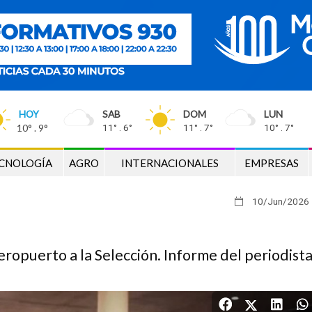
HOY
SAB
DOM
LUN
10° . 9°
11° . 6°
11° . 7°
10° . 7°
CNOLOGÍA
AGRO
INTERNACIONALES
EMPRESAS
10/Jun
/2026
ropuerto a la Selección. Informe del periodist