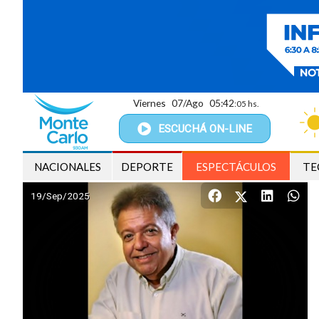
Viernes
07/Ago
05:42
:07 hs.
ESCUCHÁ
ON-LINE
NACIONALES
DEPORTE
ESPECTÁCULOS
TE
19/Sep/2025