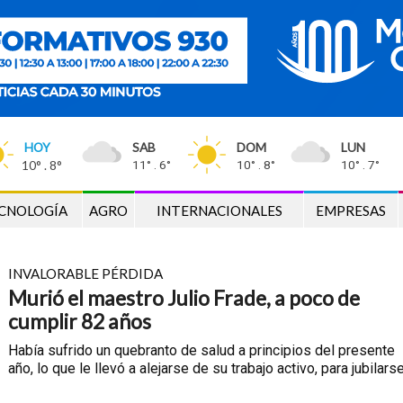
HOY
SAB
DOM
LUN
10° . 8°
11° . 6°
10° . 8°
10° . 7°
CNOLOGÍA
AGRO
INTERNACIONALES
EMPRESAS
INVALORABLE PÉRDIDA
Murió el maestro Julio Frade, a poco de
cumplir 82 años
Había sufrido un quebranto de salud a principios del presente
año, lo que le llevó a alejarse de su trabajo activo, para jubilars