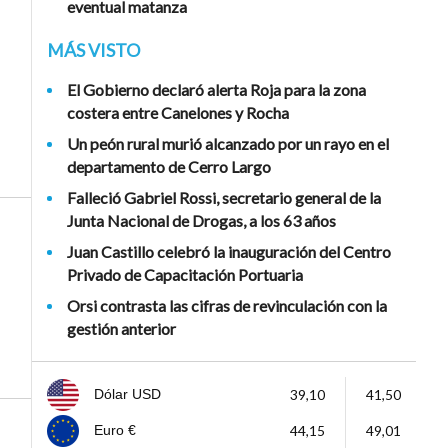
eventual matanza
MÁS VISTO
El Gobierno declaró alerta Roja para la zona
costera entre Canelones y Rocha
Un peón rural murió alcanzado por un rayo en el
departamento de Cerro Largo
Falleció Gabriel Rossi, secretario general de la
Junta Nacional de Drogas, a los 63 años
Juan Castillo celebró la inauguración del Centro
Privado de Capacitación Portuaria
Orsi contrasta las cifras de revinculación con la
gestión anterior
39,10
41,50
Dólar USD
44,15
49,01
Euro €