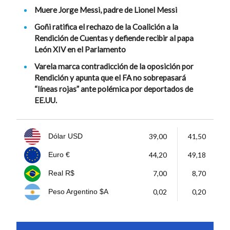
Muere Jorge Messi, padre de Lionel Messi
Goñi ratifica el rechazo de la Coalición a la
Rendición de Cuentas y defiende recibir al papa
León XIV en el Parlamento
Varela marca contradicción de la oposición por
Rendición y apunta que el FA no sobrepasará
“líneas rojas” ante polémica por deportados de
EE.UU.
39,00
41,50
Dólar USD
44,20
49,18
Euro €
7,00
8,70
Real R$
0,02
0,20
Peso Argentino $A