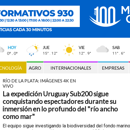
HOY
JUE
VIE
SAB
0° . 0°
15° . 12°
12° . 9°
11° . 6°
CNOLOGÍA
AGRO
INTERNACIONALES
EMPRESAS
RÍO DE LA PLATA: IMÁGENES 4K EN
VIVO
La expedición Uruguay Sub200 sigue
conquistando espectadores durante su
inmersión en lo profundo del "río ancho
como mar"
El equipo sigue investigando la biodiversidad del fondo marin