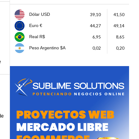
39,10
41,50
Dólar USD
44,27
49,14
Euro €
6,95
8,65
Real R$
0,02
0,20
Peso Argentino $A
e
de