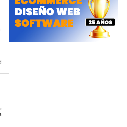
a
d
ar
a