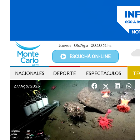
Jueves
06/Ago
00:10
:53 hs.
ESCUCHÁ
ON-LINE
NACIONALES
DEPORTE
ESPECTÁCULOS
TE
27/Ago/2025